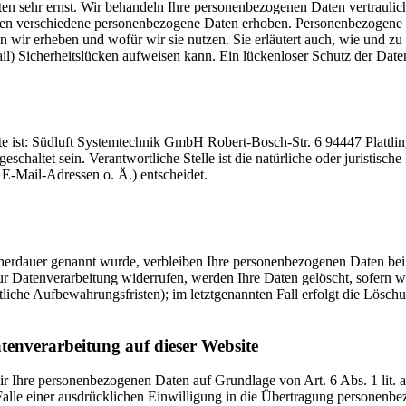
ten sehr ernst. Wir behandeln Ihre personenbezogenen Daten vertrauli
en verschiedene personenbezogene Daten erhoben. Personenbezogene Da
n wir erheben und wofür wir sie nutzen. Sie erläutert auch, wie und z
) Sicherheitslücken aufweisen kann. Ein lückenloser Schutz der Daten 
site ist: Südluft Systemtechnik GmbH Robert-Bosch-Str. 6 94447 Platt
eschaltet sein.
Verantwortliche Stelle ist die natürliche oder juristis
E-Mail-Adressen o. Ä.) entscheidet.
cherdauer genannt wurde, verbleiben Ihre personenbezogenen Daten bei 
r Datenverarbeitung widerrufen, werden Ihre Daten gelöscht, sofern wi
liche Aufbewahrungsfristen); im letztgenannten Fall erfolgt die Löschu
tenverarbeitung auf dieser Website
 wir Ihre personenbezogenen Daten auf Grundlage von Art. 6 Abs. 1 li
lle einer ausdrücklichen Einwilligung in die Übertragung personenbez