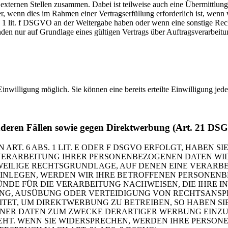
 externen Stellen zusammen. Dabei ist teilweise auch eine Übermittlung
 wenn dies im Rahmen einer Vertragserfüllung erforderlich ist, wenn wi
s. 1 lit. f DSGVO an der Weitergabe haben oder wenn eine sonstige Re
n nur auf Grundlage eines gültigen Vertrags über Auftragsverarbeitun
inwilligung möglich. Sie können eine bereits erteilte Einwilligung jed
nderen Fällen sowie gegen Direktwerbung (Art. 21 DS
. 6 ABS. 1 LIT. E ODER F DSGVO ERFOLGT, HABEN SIE
VERARBEITUNG IHRER PERSONENBEZOGENEN DATEN WIDE
EWEILIGE RECHTSGRUNDLAGE, AUF DENEN EINE VERARBE
NLEGEN, WERDEN WIR IHRE BETROFFENEN PERSONENBE
DE FÜR DIE VERARBEITUNG NACHWEISEN, DIE IHRE IN
G, AUSÜBUNG ODER VERTEIDIGUNG VON RECHTSANSPRÜC
T, UM DIREKTWERBUNG ZU BETREIBEN, SO HABEN SIE
ER DATEN ZUM ZWECKE DERARTIGER WERBUNG EINZULEG
EHT. WENN SIE WIDERSPRECHEN, WERDEN IHRE PERSO