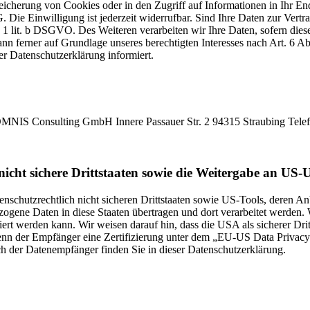
icherung von Cookies oder in den Zugriff auf Informationen in Ihr Endge
Die Einwilligung ist jederzeit widerrufbar. Sind Ihre Daten zur Vert
. 1 lit. b DSGVO. Des Weiteren verarbeiten wir Ihre Daten, sofern diese 
 ferner auf Grundlage unseres berechtigten Interesses nach Art. 6 Abs
r Datenschutzerklärung informiert.
MNIS Consulting GmbH Innere Passauer Str. 2 94315 Straubing Tele
icht sichere Drittstaaten sowie die Weitergabe an US-U
enschutzrechtlich nicht sicheren Drittstaaten sowie US-Tools, deren
ezogene Daten in diese Staaten übertragen und dort verarbeitet werden. 
iert werden kann. Wir weisen darauf hin, dass die USA als sicherer Dri
enn der Empfänger eine Zertifizierung unter dem „EU-US Data Privacy
ich der Datenempfänger finden Sie in dieser Datenschutzerklärung.