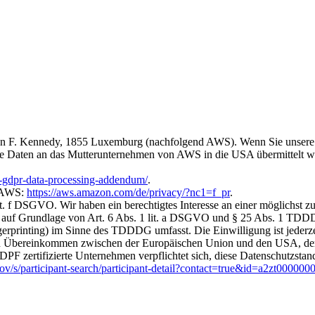
 F. Kennedy, 1855 Luxemburg (nachfolgend AWS). Wenn Sie unsere W
e Daten an das Mutterunternehmen von AWS in die USA übermittelt w
s-gdpr-data-processing-addendum/
.
n AWS:
https://aws.amazon.com/de/privacy/?nc1=f_pr
.
 f DSGVO. Wir haben ein berechtigtes Interesse an einer möglichst zu
ich auf Grundlage von Art. 6 Abs. 1 lit. a DSGVO und § 25 Abs. 1 TDD
gerprinting) im Sinne des TDDDG umfasst. Die Einwilligung ist jederze
Übereinkommen zwischen der Europäischen Union und den USA, der d
PF zertifizierte Unternehmen verpflichtet sich, diese Datenschutzstand
ov/s/participant-search/participant-detail?contact=true&id=a2zt0