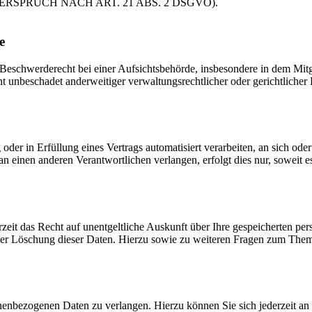
PRUCH NACH ART. 21 ABS. 2 DSGVO).
e
schwerderecht bei einer Aufsichtsbehörde, insbesondere in dem Mitgli
 unbeschadet anderweitiger verwaltungsrechtlicher oder gerichtlicher 
oder in Erfüllung eines Vertrags automatisiert verarbeiten, an sich od
n einen anderen Verantwortlichen verlangen, erfolgt dies nur, soweit e
zeit das Recht auf unentgeltliche Auskunft über Ihre gespeicherten 
der Löschung dieser Daten. Hierzu sowie zu weiteren Fragen zum Them
onenbezogenen Daten zu verlangen. Hierzu können Sie sich jederzeit a