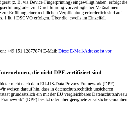
rät (z. B. via Device-Fingerprinting) eingewilligt haben, erfolgt die
ragserfüllung oder zur Durchführung vorvertraglicher Maßnahmen
zur Erfüllung einer rechtlichen Verpflichtung erforderlich sind auf
. 1 lit. f DSGVO erfolgen. Über die jeweils im Einzelfall
fon: +49 151 12877874 E-Mail:
Diese E-Mail-Adresse ist vor
nternehmen, die nicht DPF-zertifiziert sind
 Anbieter nicht nach dem EU-US-Data Privacy Framework (DPF)
Wir weisen darauf hin, dass in datenschutzrechtlich unsicheren
ttstaat grundsätzlich ein mit der EU vergleichbares Datenschutzniveau
 Framework“ (DPF) besitzt oder über geeignete zusätzliche Garantien