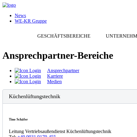
News
WE-KR Gruppe
GESCHÄFTSBEREICHE
UNTERNEH
Ansprechpartner-Bereiche
Ansprechpartner
Karriere
Medien
Küchenlüftungstechnik
Tino Schäfer
Leitung Vertriebsaußendienst Küchenlüftungstechnik
Tel:
+49 9931 9179-455