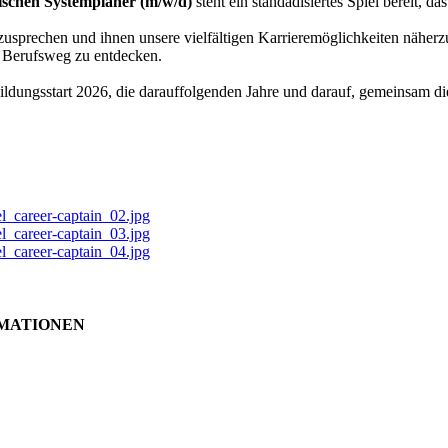
ischen Systemplaner (m/w/d)
steht ein standadisiertes Spiel bereit, d
nzusprechen und ihnen unsere vielfältigen Karrieremöglichkeiten näherz
en Berufsweg zu entdecken.
bildungsstart 2026, die darauffolgenden Jahre und darauf, gemeinsam d
RMATIONEN